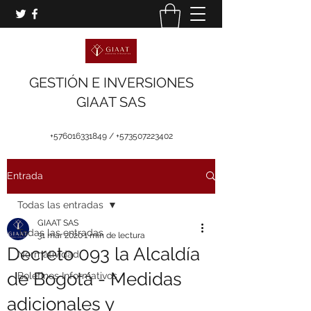
GESTIÓN E INVERSIONES
GIAAT SAS
+576016331849
/
+573507223402
Entrada
Todas las entradas
GIAAT SAS
Todas las entradas
31 mar 2020
1 min de lectura
Decreto 093 la Alcaldía
Normatividad
de Bogotá - Medidas
Boletines Informativos
adicionales y