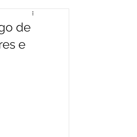
ago de
res e