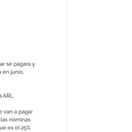
que se pagará y 
 en junio, 
a ARL.
e van a pagar 
 las nóminas 
ue es el 25% 