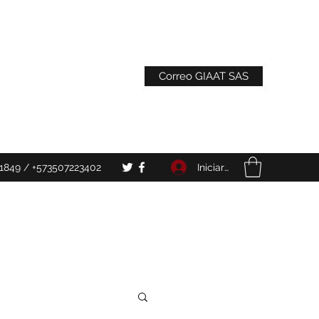
Correo GIAAT SAS
Iniciar sesión
1849 / +573507223402